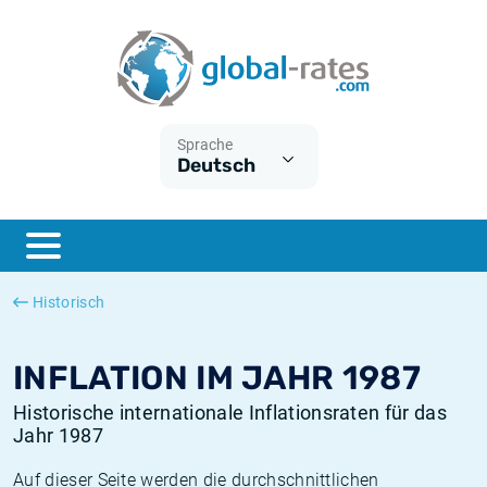
Euribor
Was ist die VPI-Inflation?
Historische Euribor-Sätze
Inflationsrechner
Term SOFR
Was ist die HVPI-Inflation?
Historische ESTER-Sätze
Sprache
Deutsch
Zentralbanken
Amerikanische inflation
Historische SARON-Sätze
ESTER
Deutsche inflation
Historische SOFR-Sätze
SONIA
Europäische inflation
Historische SONIA-Sätze
Historisch
SOFR
Schweizerische inflation
Historische Inflationsraten
INFLATION IM JAHR 1987
Historische internationale Inflationsraten für das
Jahr 1987
Auf dieser Seite werden die durchschnittlichen