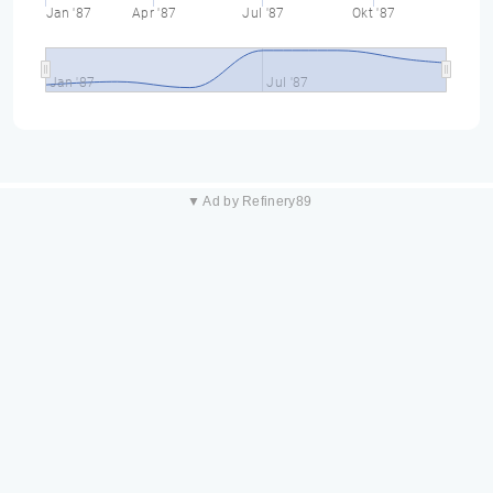
Jan '87
Apr '87
Jul '87
Okt '87
Jan '87
Jul '87
▼ Ad by Refinery89