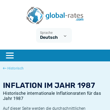
Euribor
Was ist die VPI-Inflation?
Historische Euribor-Sätze
Inflationsrechner
Term SOFR
Was ist die HVPI-Inflation?
Historische ESTER-Sätze
Sprache
Deutsch
Zentralbanken
Amerikanische inflation
Historische SARON-Sätze
ESTER
Deutsche inflation
Historische SOFR-Sätze
SONIA
Europäische inflation
Historische SONIA-Sätze
Historisch
SOFR
Schweizerische inflation
Historische Inflationsraten
INFLATION IM JAHR 1987
Historische internationale Inflationsraten für das
Jahr 1987
Auf dieser Seite werden die durchschnittlichen