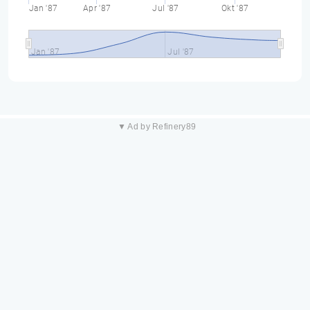
Jan '87
Apr '87
Jul '87
Okt '87
Jan '87
Jul '87
▼ Ad by Refinery89