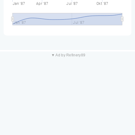
Jan '87
Apr '87
Jul '87
Okt '87
Jan '87
Jul '87
▼ Ad by Refinery89