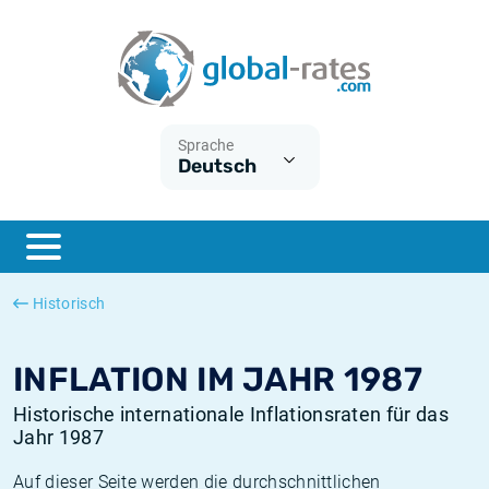
Euribor
Was ist die VPI-Inflation?
Historische Euribor-Sätze
Inflationsrechner
Term SOFR
Was ist die HVPI-Inflation?
Historische ESTER-Sätze
Sprache
Deutsch
Zentralbanken
Amerikanische inflation
Historische SARON-Sätze
ESTER
Deutsche inflation
Historische SOFR-Sätze
SONIA
Europäische inflation
Historische SONIA-Sätze
Historisch
SOFR
Schweizerische inflation
Historische Inflationsraten
INFLATION IM JAHR 1987
Historische internationale Inflationsraten für das
Jahr 1987
Auf dieser Seite werden die durchschnittlichen