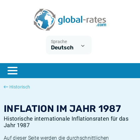
Euribor
Was ist die VPI-Inflation?
Historische Euribor-Sätze
Inflationsrechner
Term SOFR
Was ist die HVPI-Inflation?
Historische ESTER-Sätze
Sprache
Deutsch
Zentralbanken
Amerikanische inflation
Historische SARON-Sätze
ESTER
Deutsche inflation
Historische SOFR-Sätze
SONIA
Europäische inflation
Historische SONIA-Sätze
Historisch
SOFR
Schweizerische inflation
Historische Inflationsraten
INFLATION IM JAHR 1987
Historische internationale Inflationsraten für das
Jahr 1987
Auf dieser Seite werden die durchschnittlichen