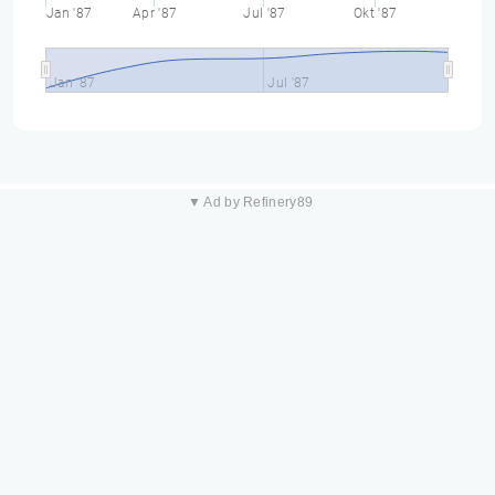
Jan '87
Apr '87
Jul '87
Okt '87
Jan '87
Jul '87
▼ Ad by Refinery89