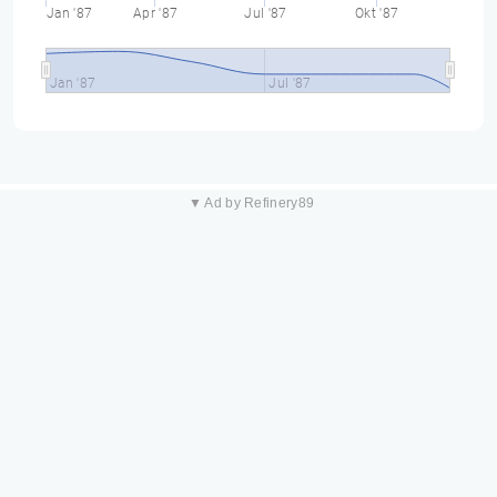
Jan '87
Apr '87
Jul '87
Okt '87
Jan '87
Jul '87
▼ Ad by Refinery89