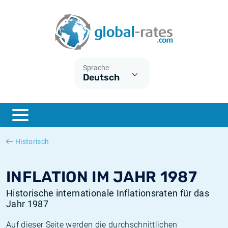
Euribor
Was ist die VPI-Inflation?
Historische Euribor-Sätze
Inflationsrechner
Term SOFR
Was ist die HVPI-Inflation?
Historische ESTER-Sätze
Sprache
Deutsch
Zentralbanken
Amerikanische inflation
Historische SARON-Sätze
ESTER
Deutsche inflation
Historische SOFR-Sätze
SONIA
Europäische inflation
Historische SONIA-Sätze
Historisch
SOFR
Schweizerische inflation
Historische Inflationsraten
INFLATION IM JAHR 1987
Historische internationale Inflationsraten für das
Jahr 1987
Auf dieser Seite werden die durchschnittlichen