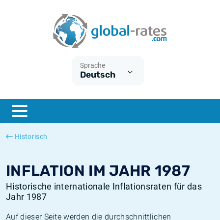
Euribor
Was ist die VPI-Inflation?
Historische Euribor-Sätze
Inflationsrechner
Term SOFR
Was ist die HVPI-Inflation?
Historische ESTER-Sätze
Sprache
Deutsch
Zentralbanken
Amerikanische inflation
Historische SARON-Sätze
ESTER
Deutsche inflation
Historische SOFR-Sätze
SONIA
Europäische inflation
Historische SONIA-Sätze
Historisch
SOFR
Schweizerische inflation
Historische Inflationsraten
INFLATION IM JAHR 1987
Historische internationale Inflationsraten für das
Jahr 1987
Auf dieser Seite werden die durchschnittlichen