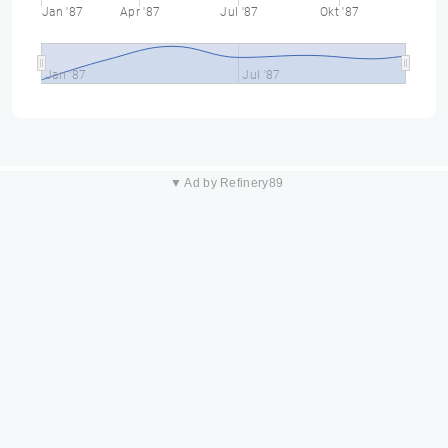
Jan '87
Apr '87
Jul '87
Okt '87
Jan '87
Jul '87
▼ Ad by Refinery89