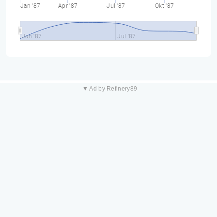
Jan '87
Apr '87
Jul '87
Okt '87
Jan '87
Jul '87
▼ Ad by Refinery89