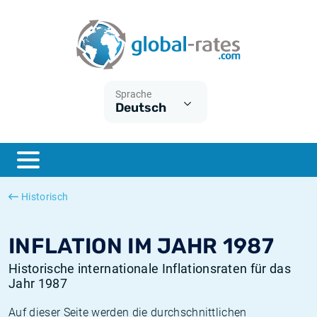
Euribor
Was ist die VPI-Inflation?
Historische Euribor-Sätze
Inflationsrechner
Term SOFR
Was ist die HVPI-Inflation?
Historische ESTER-Sätze
Sprache
Deutsch
Zentralbanken
Amerikanische inflation
Historische SARON-Sätze
ESTER
Deutsche inflation
Historische SOFR-Sätze
SONIA
Europäische inflation
Historische SONIA-Sätze
Historisch
SOFR
Schweizerische inflation
Historische Inflationsraten
INFLATION IM JAHR 1987
Historische internationale Inflationsraten für das
Jahr 1987
Auf dieser Seite werden die durchschnittlichen