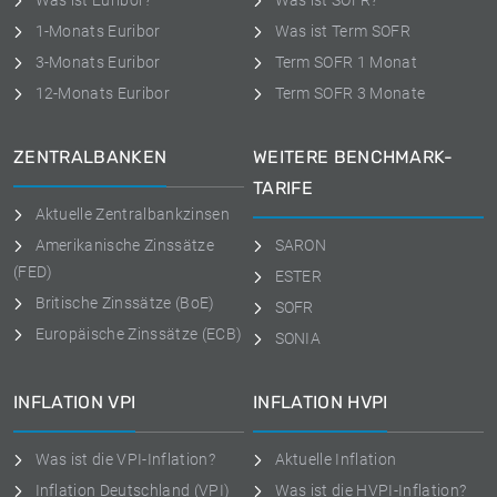
Was ist Euribor?
Was ist SOFR?
1-Monats Euribor
Was ist Term SOFR
3-Monats Euribor
Term SOFR 1 Monat
12-Monats Euribor
Term SOFR 3 Monate
ZENTRALBANKEN
WEITERE BENCHMARK-
TARIFE
Aktuelle Zentralbankzinsen
Amerikanische Zinssätze
SARON
(FED)
ESTER
Britische Zinssätze (BoE)
SOFR
Europäische Zinssätze (ECB)
SONIA
INFLATION VPI
INFLATION HVPI
Was ist die VPI-Inflation?
Aktuelle Inflation
Inflation Deutschland (VPI)
Was ist die HVPI-Inflation?