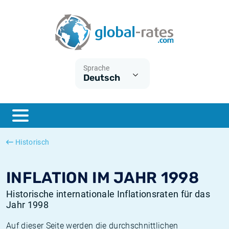
Euribor
Was ist die VPI-Inflation?
Historische Euribor-Sätze
Inflationsrechner
Term SOFR
Was ist die HVPI-Inflation?
Historische ESTER-Sätze
Sprache
Deutsch
Zentralbanken
Amerikanische inflation
Historische SARON-Sätze
ESTER
Deutsche inflation
Historische SOFR-Sätze
SONIA
Europäische inflation
Historische SONIA-Sätze
Historisch
SOFR
Schweizerische inflation
Historische Inflationsraten
INFLATION IM JAHR 1998
Historische internationale Inflationsraten für das
Jahr 1998
Auf dieser Seite werden die durchschnittlichen