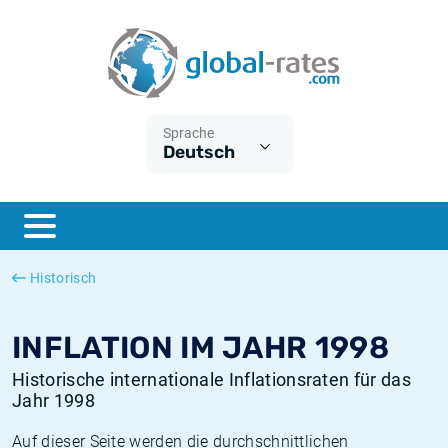
Euribor
Was ist die VPI-Inflation?
Historische Euribor-Sätze
Inflationsrechner
Term SOFR
Was ist die HVPI-Inflation?
Historische ESTER-Sätze
Sprache
Deutsch
Zentralbanken
Amerikanische inflation
Historische SARON-Sätze
ESTER
Deutsche inflation
Historische SOFR-Sätze
SONIA
Europäische inflation
Historische SONIA-Sätze
Historisch
SOFR
Schweizerische inflation
Historische Inflationsraten
INFLATION IM JAHR 1998
Historische internationale Inflationsraten für das
Jahr 1998
Auf dieser Seite werden die durchschnittlichen