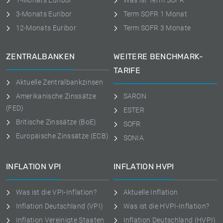
1-Monats Euribor
Was ist Term SOFR
3-Monats Euribor
Term SOFR 1 Monat
12-Monats Euribor
Term SOFR 3 Monate
ZENTRALBANKEN
WEITERE BENCHMARK-
TARIFE
Aktuelle Zentralbankzinsen
Amerikanische Zinssätze
SARON
(FED)
ESTER
Britische Zinssätze (BoE)
SOFR
Europäische Zinssätze (ECB)
SONIA
INFLATION VPI
INFLATION HVPI
Was ist die VPI-Inflation?
Aktuelle Inflation
Inflation Deutschland (VPI)
Was ist die HVPI-Inflation?
Inflation Vereinigte Staaten
Inflation Deutschland (HVPI)