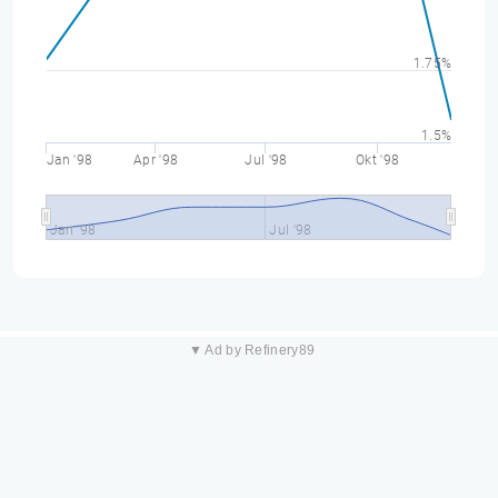
1.75%
1.5%
Jan '98
Apr '98
Jul '98
Okt '98
Jan '98
Jul '98
▼ Ad by Refinery89