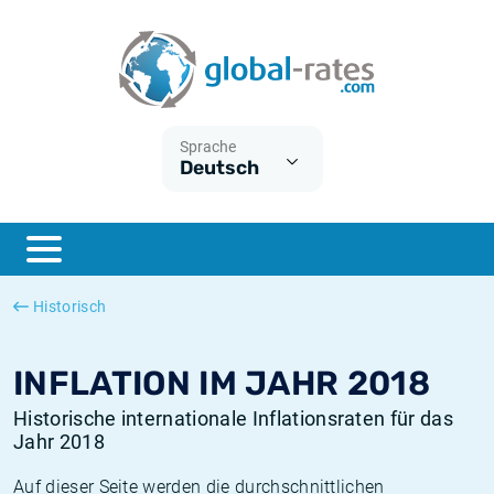
Euribor
Was ist die VPI-Inflation?
Historische Euribor-Sätze
Inflationsrechner
Term SOFR
Was ist die HVPI-Inflation?
Historische ESTER-Sätze
Sprache
Deutsch
Zentralbanken
Amerikanische inflation
Historische SARON-Sätze
ESTER
Deutsche inflation
Historische SOFR-Sätze
SONIA
Europäische inflation
Historische SONIA-Sätze
Historisch
SOFR
Schweizerische inflation
Historische Inflationsraten
INFLATION IM JAHR 2018
Historische internationale Inflationsraten für das
Jahr 2018
Auf dieser Seite werden die durchschnittlichen