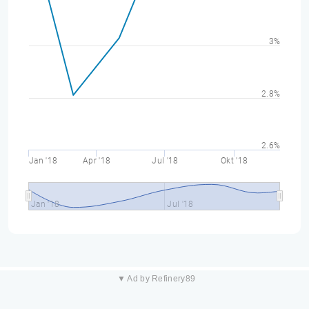
3%
2.8%
2.6%
Jan '18
Apr '18
Jul '18
Okt '18
Jan '18
Jul '18
▼ Ad by Refinery89