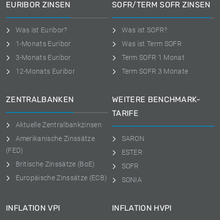
EURIBOR ZINSEN
SOFR/TERM SOFR ZINSEN
Was ist Euribor?
Was ist SOFR?
1-Monats Euribor
Was ist Term SOFR
3-Monats Euribor
Term SOFR 1 Monat
12-Monats Euribor
Term SOFR 3 Monate
ZENTRALBANKEN
WEITERE BENCHMARK-
TARIFE
Aktuelle Zentralbankzinsen
Amerikanische Zinssätze
SARON
(FED)
ESTER
Britische Zinssätze (BoE)
SOFR
Europäische Zinssätze (ECB)
SONIA
INFLATION VPI
INFLATION HVPI