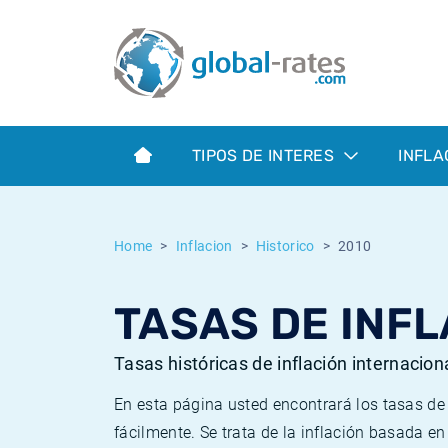
Euribor
¿Qué es la inflación IPC?
Euribor - histórico
Calculadora de inflación
Term SOFR
¿Qué es la inflación IPCA?
ESTER - histórico
TIPOS DE INTERES
INFLA
Bancos centrales
Inflación Chileno - IPC
SONIA - histórico
ESTER
Inflación Español - IPC
SOFR - histórico
Home
Inflacion
Historico
2010
SONIA
Inflación Estadounidense
TONAR - histórico
TASAS DE INFL
SOFR
Inflación Mexicano - IPC
Inflación histórica
Tasas históricas de inflación internacion
En esta página usted encontrará los tasas d
fácilmente. Se trata de la inflación basada e