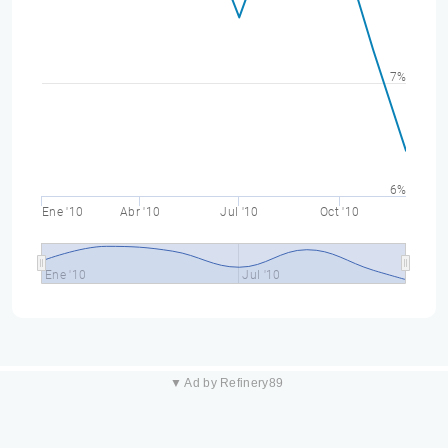
7%
6%
Ene '10
Abr '10
Jul '10
Oct '10
Ene '10
Jul '10
▼ Ad by Refinery89