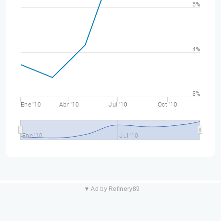
5%
4%
3%
Ene '10
Abr '10
Jul '10
Oct '10
Ene '10
Jul '10
▼ Ad by Refinery89