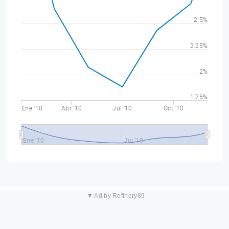
2.5%
2.25%
2%
1.75%
Ene '10
Abr '10
Jul '10
Oct '10
Ene '10
Jul '10
▼ Ad by Refinery89