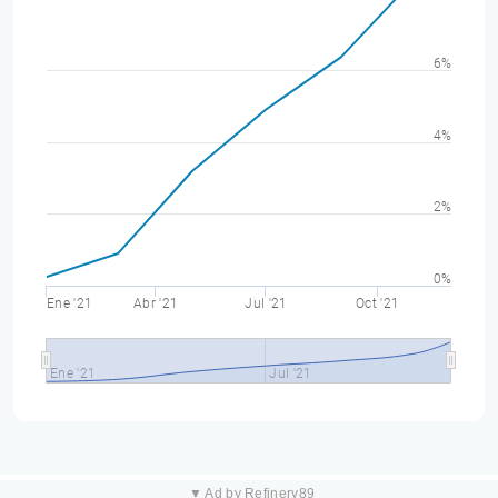
6%
4%
2%
0%
Ene '21
Abr '21
Jul '21
Oct '21
Ene '21
Jul '21
▼ Ad by Refinery89