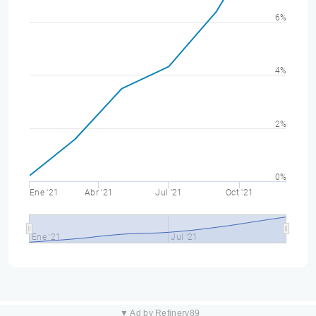
6%
4%
2%
0%
Ene '21
Abr '21
Jul '21
Oct '21
Ene '21
Jul '21
▼ Ad by Refinery89