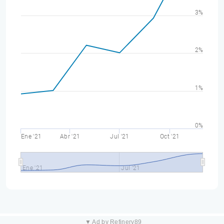
3%
2%
1%
0%
Ene '21
Abr '21
Jul '21
Oct '21
Ene '21
Jul '21
▼ Ad by Refinery89