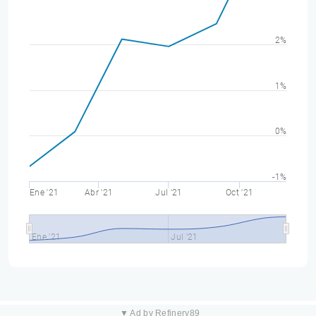
2%
1%
0%
-1%
Ene '21
Abr '21
Jul '21
Oct '21
Ene '21
Jul '21
▼ Ad by Refinery89