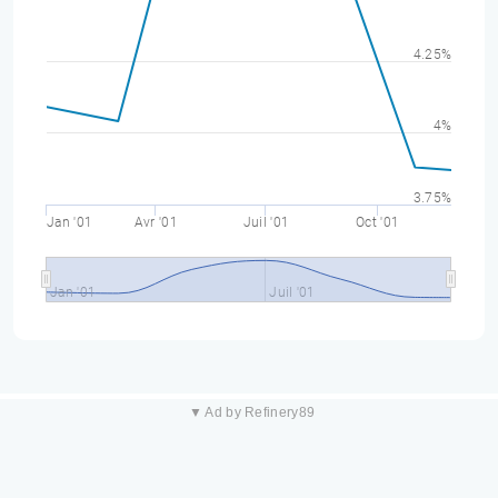
4.25%
4%
3.75%
Jan '01
Avr '01
Juil '01
Oct '01
Jan '01
Juil '01
▼ Ad by Refinery89