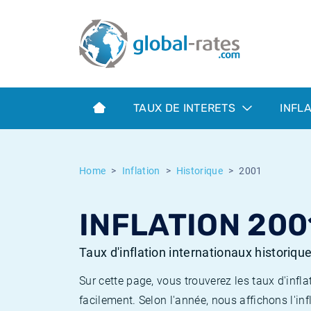
Euribor
Qu'est-ce que l'inflation IPC?
Taux Euribor historiques
Calculateur d’inflation
Term SOFR
Qu'est-ce que l'inflation IPCH?
Taux ESTER historiques
TAUX DE INTERETS
INFL
Banques centrales
Inflation Américain
Taux SOFR historiques
ESTER
Inflation Canadien
Taux SONIA historiques
Home
Inflation
Historique
2001
SONIA
Inflation Europeenne
Taux TONAR historiques
INFLATION 200
SOFR
Inflation Français
Taux d'inflation historiques
Taux d'inflation internationaux historiqu
Sur cette page, vous trouverez les taux d'in
facilement. Selon l'année, nous affichons l'inf