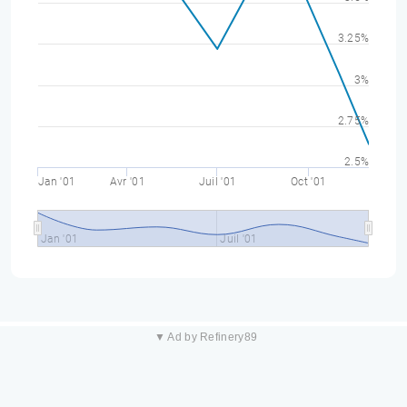
3.25%
3%
2.75%
2.5%
Jan '01
Avr '01
Juil '01
Oct '01
Jan '01
Juil '01
▼ Ad by Refinery89