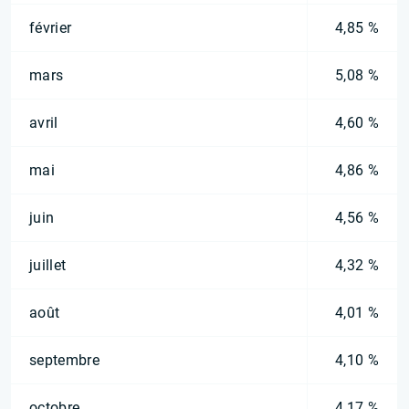
février
4,85 %
mars
5,08 %
avril
4,60 %
mai
4,86 %
juin
4,56 %
juillet
4,32 %
août
4,01 %
septembre
4,10 %
octobre
4,17 %