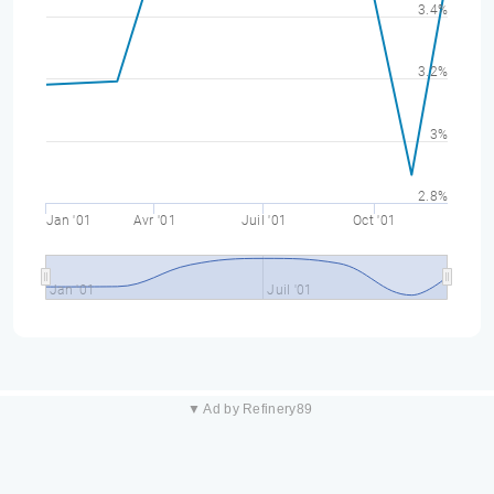
3.4%
3.2%
3%
2.8%
Jan '01
Avr '01
Juil '01
Oct '01
Jan '01
Juil '01
▼ Ad by Refinery89