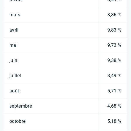
mars
8,86 %
avril
9,83 %
mai
9,73 %
juin
9,38 %
juillet
8,49 %
août
5,71 %
septembre
4,68 %
octobre
5,18 %