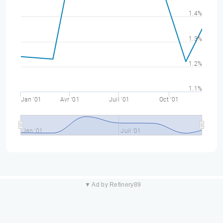
1.4%
1.3%
1.2%
1.1%
Jan '01
Avr '01
Juil '01
Oct '01
Jan '01
Juil '01
▼ Ad by Refinery89