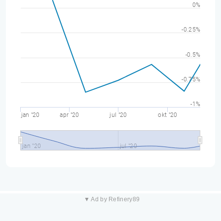
0%
-0.25%
-0.5%
-0.75%
-1%
jan "20
apr "20
jul "20
okt "20
jan "20
jul "20
▼ Ad by Refinery89