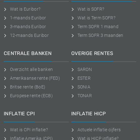
Wat is Euribor?
Wat is SOFR?
1-maands Euribor
Wat is Term SOFR?
3-maands Euribor
Term SOFR 1 maand
12-maands Euribor
Term SOFR 3 maanden
CENTRALE BANKEN
OVERIGE RENTES
Overzicht alle banken
SARON
Amerikaanse rente (FED)
ESTER
Britse rente (BoE)
SONIA
Europese rente (ECB)
TONAR
INFLATIE CPI
INFLATIE HICP
Wat is CPI inflatie?
Actuele inflatie cijfers
Inflatie Amerika (CPI)
Wat is HICP inflatie?