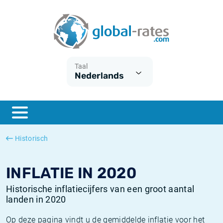
Euribor
Wat is CPI inflatie?
Euribor historie
Inflatiecalculator
Term SOFR
Wat is HICP inflatie?
ESTER historie
Taal
Nederlands
Centrale Banken
Belgische inflatie - CPI
SARON historie
ESTER
Nederlandse inflatie - CPI
SOFR historie
SONIA
Amerikaanse inflatie - CPI
TONAR historie
Historisch
SOFR
Europese inflatie - HICP
Historische inflatie
INFLATIE IN 2020
Historische inflatiecijfers van een groot aantal
landen in 2020
Op deze pagina vindt u de gemiddelde inflatie voor het