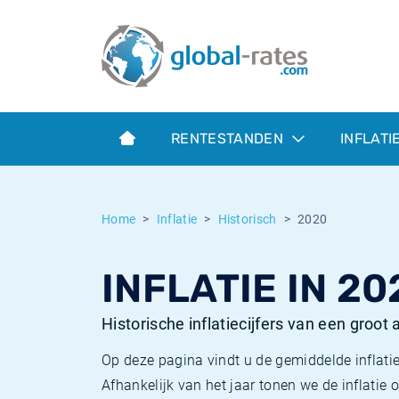
Euribor
Wat is CPI inflatie?
Euribor historie
Inflatiecalculator
Term SOFR
Wat is HICP inflatie?
ESTER historie
RENTESTANDEN
INFLATI
Centrale Banken
Belgische inflatie - CPI
SARON historie
ESTER
Nederlandse inflatie - CPI
SOFR historie
Home
Inflatie
Historisch
2020
SONIA
Amerikaanse inflatie - CPI
TONAR historie
INFLATIE IN 20
SOFR
Europese inflatie - HICP
Historische inflatie
Historische inflatiecijfers van een groot
Op deze pagina vindt u de gemiddelde inflatie
Afhankelijk van het jaar tonen we de inflati