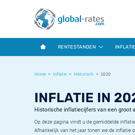
Euribor
Wat is CPI inflatie?
Euribor historie
Inflatiecalculator
Term SOFR
Wat is HICP inflatie?
ESTER historie
RENTESTANDEN
INFLATI
Centrale Banken
Belgische inflatie - CPI
SARON historie
ESTER
Nederlandse inflatie - CPI
SOFR historie
Home
Inflatie
Historisch
2020
SONIA
Amerikaanse inflatie - CPI
TONAR historie
INFLATIE IN 20
SOFR
Europese inflatie - HICP
Historische inflatie
Historische inflatiecijfers van een groot
Op deze pagina vindt u de gemiddelde inflatie
Afhankelijk van het jaar tonen we de inflati