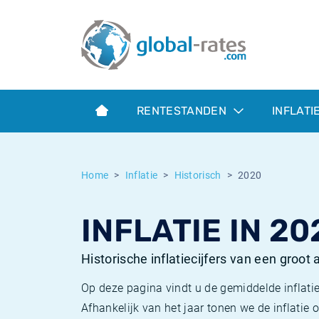
Euribor
Wat is CPI inflatie?
Euribor historie
Inflatiecalculator
Term SOFR
Wat is HICP inflatie?
ESTER historie
RENTESTANDEN
INFLATI
Centrale Banken
Belgische inflatie - CPI
SARON historie
ESTER
Nederlandse inflatie - CPI
SOFR historie
Home
Inflatie
Historisch
2020
SONIA
Amerikaanse inflatie - CPI
TONAR historie
INFLATIE IN 20
SOFR
Europese inflatie - HICP
Historische inflatie
Historische inflatiecijfers van een groot
Op deze pagina vindt u de gemiddelde inflatie
Afhankelijk van het jaar tonen we de inflati