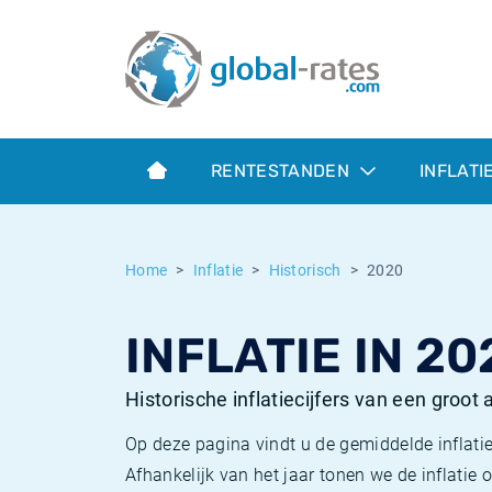
Euribor
Wat is CPI inflatie?
Euribor historie
Inflatiecalculator
Term SOFR
Wat is HICP inflatie?
ESTER historie
RENTESTANDEN
INFLATI
Centrale Banken
Belgische inflatie - CPI
SARON historie
ESTER
Nederlandse inflatie - CPI
SOFR historie
Home
Inflatie
Historisch
2020
SONIA
Amerikaanse inflatie - CPI
TONAR historie
INFLATIE IN 20
SOFR
Europese inflatie - HICP
Historische inflatie
Historische inflatiecijfers van een groot
Op deze pagina vindt u de gemiddelde inflatie
Afhankelijk van het jaar tonen we de inflati