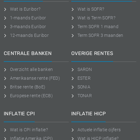
Wat is Euribor?
Wat is SOFR?
1-maands Euribor
Wat is Term SOFR?
3-maands Euribor
Term SOFR 1 maand
12-maands Euribor
Term SOFR 3 maanden
CENTRALE BANKEN
OVERIGE RENTES
Overzicht alle banken
SARON
Amerikaanse rente (FED)
ESTER
Britse rente (BoE)
SONIA
Europese rente (ECB)
TONAR
INFLATIE CPI
INFLATIE HICP
Wat is CPI inflatie?
Actuele inflatie cijfers
Inflatie Amerika (CPI)
Wat is HICP inflatie?