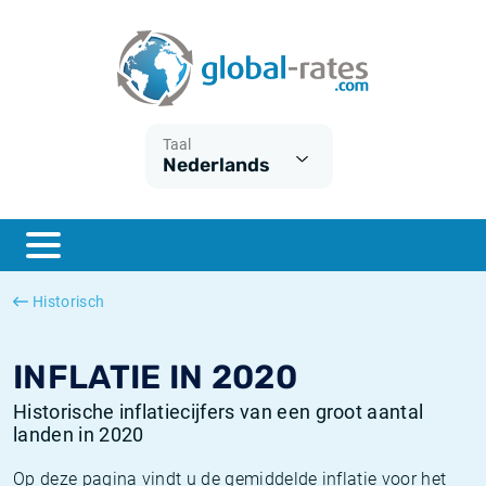
Euribor
Wat is CPI inflatie?
Euribor historie
Inflatiecalculator
Term SOFR
Wat is HICP inflatie?
ESTER historie
Taal
Nederlands
Centrale Banken
Belgische inflatie - CPI
SARON historie
ESTER
Nederlandse inflatie - CPI
SOFR historie
SONIA
Amerikaanse inflatie - CPI
TONAR historie
Historisch
SOFR
Europese inflatie - HICP
Historische inflatie
INFLATIE IN 2020
Historische inflatiecijfers van een groot aantal
landen in 2020
Op deze pagina vindt u de gemiddelde inflatie voor het