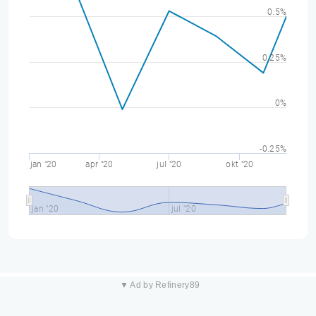
0.5%
0.25%
0%
-0.25%
jan "20
apr "20
jul "20
okt "20
jan "20
jul "20
▼ Ad by Refinery89