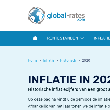
Euribor
Wat is CPI inflatie?
Euribor historie
Inflatiecalculator
Term SOFR
Wat is HICP inflatie?
ESTER historie
RENTESTANDEN
INFLATI
Centrale Banken
Belgische inflatie - CPI
SARON historie
ESTER
Nederlandse inflatie - CPI
SOFR historie
Home
Inflatie
Historisch
2020
SONIA
Amerikaanse inflatie - CPI
TONAR historie
INFLATIE IN 20
SOFR
Europese inflatie - HICP
Historische inflatie
Historische inflatiecijfers van een groot
Op deze pagina vindt u de gemiddelde inflatie
Afhankelijk van het jaar tonen we de inflati