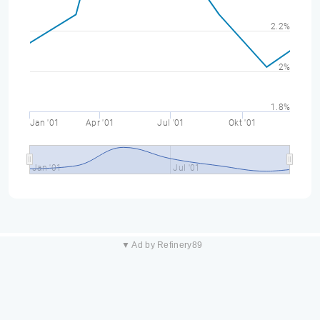
2.2%
2%
1.8%
Jan '01
Apr '01
Jul '01
Okt '01
Jan '01
Jul '01
▼ Ad by Refinery89