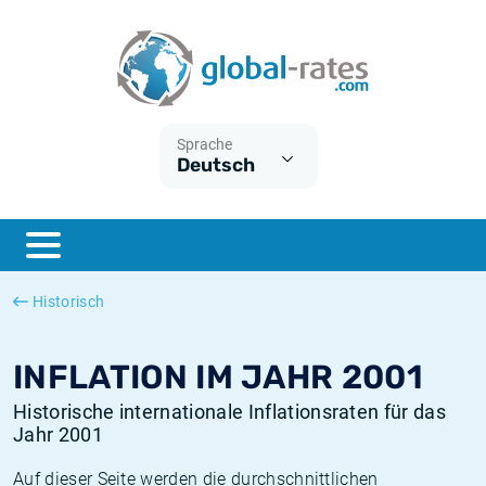
Euribor
Was ist die VPI-Inflation?
Historische Euribor-Sätze
Inflationsrechner
Term SOFR
Was ist die HVPI-Inflation?
Historische ESTER-Sätze
Sprache
Deutsch
Zentralbanken
Amerikanische inflation
Historische SARON-Sätze
ESTER
Deutsche inflation
Historische SOFR-Sätze
SONIA
Europäische inflation
Historische SONIA-Sätze
Historisch
SOFR
Schweizerische inflation
Historische Inflationsraten
INFLATION IM JAHR 2001
Historische internationale Inflationsraten für das
Jahr 2001
Auf dieser Seite werden die durchschnittlichen