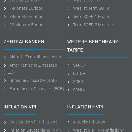
Was ist Euribor?
Was ist SOFR?
1-Monats Euribor
Was ist Term SOFR
3-Monats Euribor
Term SOFR 1 Monat
12-Monats Euribor
Term SOFR 3 Monate
ZENTRALBANKEN
WEITERE BENCHMARK-
TARIFE
Aktuelle Zentralbankzinsen
Amerikanische Zinssätze
SARON
(FED)
ESTER
Britische Zinssätze (BoE)
SOFR
Europäische Zinssätze (ECB)
SONIA
INFLATION VPI
INFLATION HVPI
Was ist die VPI-Inflation?
Aktuelle Inflation
Inflation Deutschland (VPI)
Was ist die HVPI-Inflation?