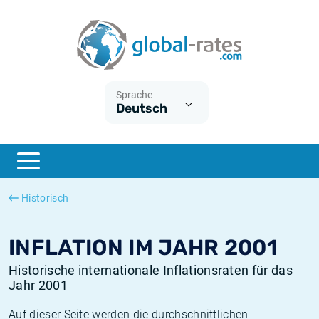
Euribor
Was ist die VPI-Inflation?
Historische Euribor-Sätze
Inflationsrechner
Term SOFR
Was ist die HVPI-Inflation?
Historische ESTER-Sätze
Sprache
Deutsch
Zentralbanken
Amerikanische inflation
Historische SARON-Sätze
ESTER
Deutsche inflation
Historische SOFR-Sätze
SONIA
Europäische inflation
Historische SONIA-Sätze
Historisch
SOFR
Schweizerische inflation
Historische Inflationsraten
INFLATION IM JAHR 2001
Historische internationale Inflationsraten für das
Jahr 2001
Auf dieser Seite werden die durchschnittlichen