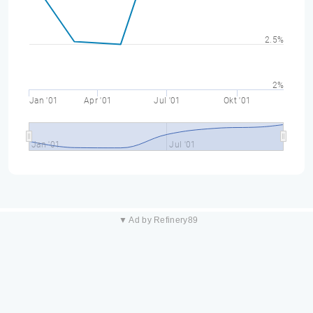
2.5%
2%
Jan '01
Apr '01
Jul '01
Okt '01
Jan '01
Jul '01
▼ Ad by Refinery89