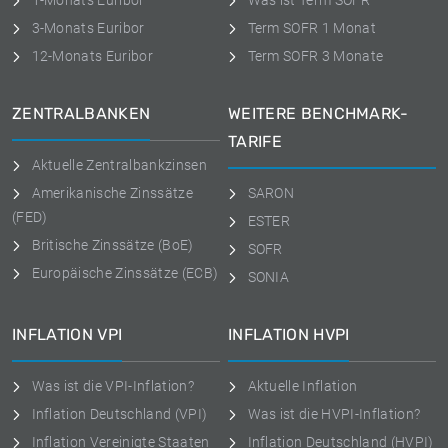
1-Monats Euribor
Was ist Term SOFR
3-Monats Euribor
Term SOFR 1 Monat
12-Monats Euribor
Term SOFR 3 Monate
ZENTRALBANKEN
WEITERE BENCHMARK-
TARIFE
Aktuelle Zentralbankzinsen
Amerikanische Zinssätze
SARON
(FED)
ESTER
Britische Zinssätze (BoE)
SOFR
Europäische Zinssätze (ECB)
SONIA
INFLATION VPI
INFLATION HVPI
Was ist die VPI-Inflation?
Aktuelle Inflation
Inflation Deutschland (VPI)
Was ist die HVPI-Inflation?
Inflation Vereinigte Staaten
Inflation Deutschland (HVPI)