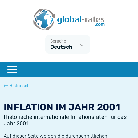
Euribor
Was ist die VPI-Inflation?
Historische Euribor-Sätze
Inflationsrechner
Term SOFR
Was ist die HVPI-Inflation?
Historische ESTER-Sätze
Sprache
Deutsch
Zentralbanken
Amerikanische inflation
Historische SARON-Sätze
ESTER
Deutsche inflation
Historische SOFR-Sätze
SONIA
Europäische inflation
Historische SONIA-Sätze
Historisch
SOFR
Schweizerische inflation
Historische Inflationsraten
INFLATION IM JAHR 2001
Historische internationale Inflationsraten für das
Jahr 2001
Auf dieser Seite werden die durchschnittlichen