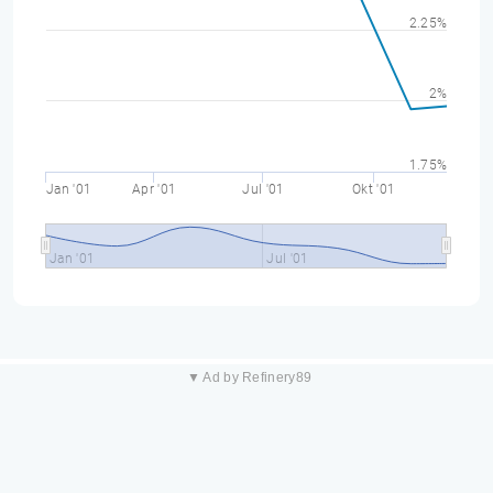
2.25%
2%
1.75%
Jan '01
Apr '01
Jul '01
Okt '01
Jan '01
Jul '01
▼ Ad by Refinery89