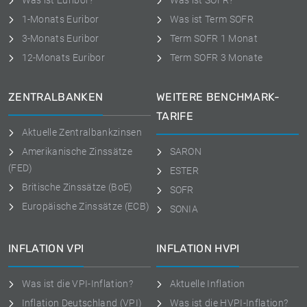
Was ist Euribor?
Was ist SOFR?
1-Monats Euribor
Was ist Term SOFR
3-Monats Euribor
Term SOFR 1 Monat
12-Monats Euribor
Term SOFR 3 Monate
ZENTRALBANKEN
WEITERE BENCHMARK-
TARIFE
Aktuelle Zentralbankzinsen
Amerikanische Zinssätze
SARON
(FED)
ESTER
Britische Zinssätze (BoE)
SOFR
Europäische Zinssätze (ECB)
SONIA
INFLATION VPI
INFLATION HVPI
Was ist die VPI-Inflation?
Aktuelle Inflation
Inflation Deutschland (VPI)
Was ist die HVPI-Inflation?