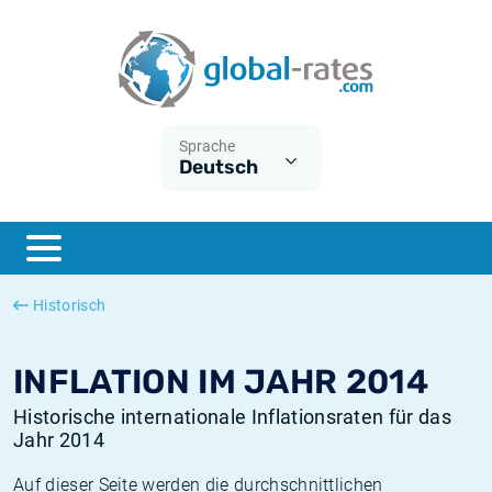
Euribor
Was ist die VPI-Inflation?
Historische Euribor-Sätze
Inflationsrechner
Term SOFR
Was ist die HVPI-Inflation?
Historische ESTER-Sätze
Sprache
Deutsch
Zentralbanken
Amerikanische inflation
Historische SARON-Sätze
ESTER
Deutsche inflation
Historische SOFR-Sätze
SONIA
Europäische inflation
Historische SONIA-Sätze
Historisch
SOFR
Schweizerische inflation
Historische Inflationsraten
INFLATION IM JAHR 2014
Historische internationale Inflationsraten für das
Jahr 2014
Auf dieser Seite werden die durchschnittlichen