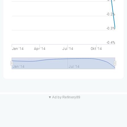
-0.2%
-0.3%
-0.4%
Jan '14
Apr '14
Jul '14
Okt '14
Jan '14
Jul '14
▼ Ad by Refinery89