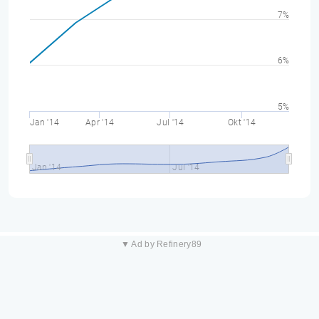
7%
6%
5%
Jan '14
Apr '14
Jul '14
Okt '14
Jan '14
Jul '14
▼ Ad by Refinery89