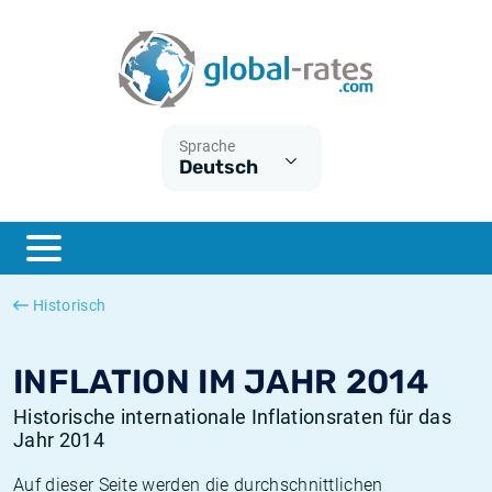
Euribor
Was ist die VPI-Inflation?
Historische Euribor-Sätze
Inflationsrechner
Term SOFR
Was ist die HVPI-Inflation?
Historische ESTER-Sätze
Sprache
Deutsch
Zentralbanken
Amerikanische inflation
Historische SARON-Sätze
ESTER
Deutsche inflation
Historische SOFR-Sätze
SONIA
Europäische inflation
Historische SONIA-Sätze
Historisch
SOFR
Schweizerische inflation
Historische Inflationsraten
INFLATION IM JAHR 2014
Historische internationale Inflationsraten für das
Jahr 2014
Auf dieser Seite werden die durchschnittlichen