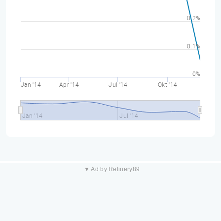
0.2%
0.1%
0%
Jan '14
Apr '14
Jul '14
Okt '14
Jan '14
Jul '14
▼ Ad by Refinery89