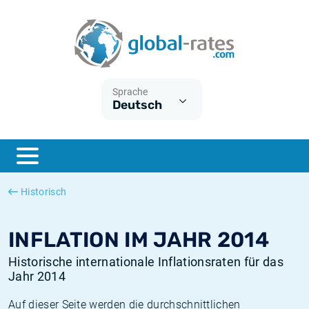
Euribor
Was ist die VPI-Inflation?
Historische Euribor-Sätze
Inflationsrechner
Term SOFR
Was ist die HVPI-Inflation?
Historische ESTER-Sätze
Sprache
Deutsch
Zentralbanken
Amerikanische inflation
Historische SARON-Sätze
ESTER
Deutsche inflation
Historische SOFR-Sätze
SONIA
Europäische inflation
Historische SONIA-Sätze
Historisch
SOFR
Schweizerische inflation
Historische Inflationsraten
INFLATION IM JAHR 2014
Historische internationale Inflationsraten für das
Jahr 2014
Auf dieser Seite werden die durchschnittlichen