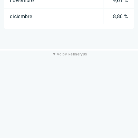
noviembre
9,01 %
diciembre
8,86 %
▼ Ad by Refinery89