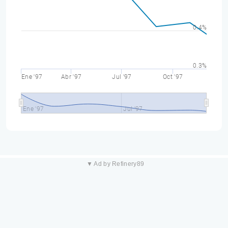
0.4%
0.3%
Ene '97
Abr '97
Jul '97
Oct '97
Ene '97
Jul '97
▼ Ad by Refinery89