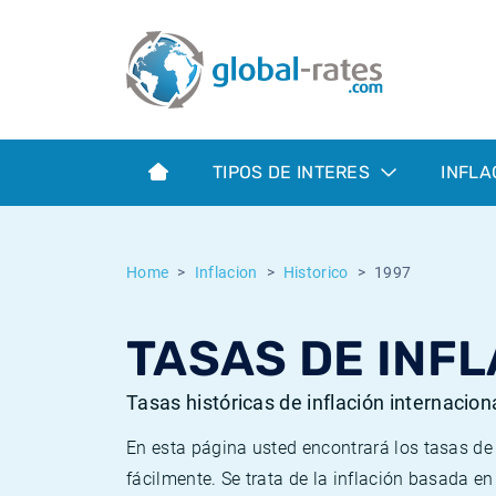
Euribor
¿Qué es la inflación IPC?
Euribor - histórico
Calculadora de inflación
Term SOFR
¿Qué es la inflación IPCA?
ESTER - histórico
TIPOS DE INTERES
INFLA
Bancos centrales
Inflación Chileno - IPC
SONIA - histórico
ESTER
Inflación Español - IPC
SOFR - histórico
Home
Inflacion
Historico
1997
SONIA
Inflación Estadounidense
TONAR - histórico
TASAS DE INFL
SOFR
Inflación Mexicano - IPC
Inflación histórica
Tasas históricas de inflación internacion
En esta página usted encontrará los tasas d
fácilmente. Se trata de la inflación basada e