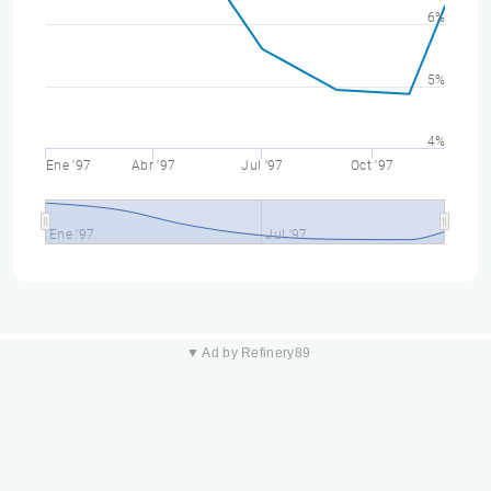
6%
5%
4%
Ene '97
Abr '97
Jul '97
Oct '97
Ene '97
Jul '97
▼ Ad by Refinery89