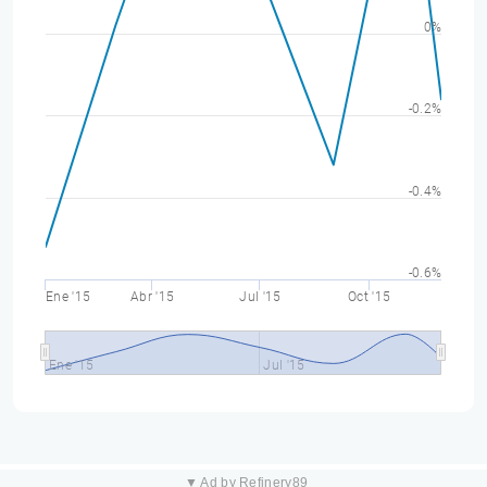
0%
-0.2%
-0.4%
-0.6%
Ene '15
Abr '15
Jul '15
Oct '15
Ene '15
Jul '15
▼ Ad by Refinery89