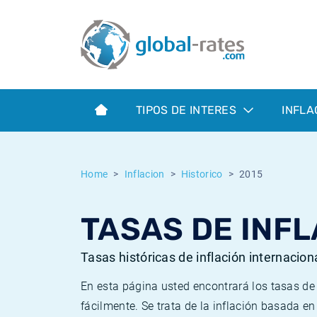
Euribor
¿Qué es la inflación IPC?
Euribor - histórico
Calculadora de inflación
Term SOFR
¿Qué es la inflación IPCA?
ESTER - histórico
TIPOS DE INTERES
INFLA
Bancos centrales
Inflación Chileno - IPC
SONIA - histórico
ESTER
Inflación Español - IPC
SOFR - histórico
Home
Inflacion
Historico
2015
SONIA
Inflación Estadounidense
TONAR - histórico
TASAS DE INFL
SOFR
Inflación Mexicano - IPC
Inflación histórica
Tasas históricas de inflación internacion
En esta página usted encontrará los tasas d
fácilmente. Se trata de la inflación basada e