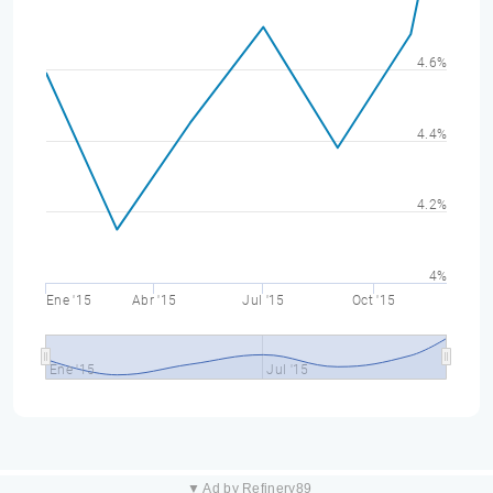
4.6%
4.4%
4.2%
4%
Ene '15
Abr '15
Jul '15
Oct '15
Ene '15
Jul '15
▼ Ad by Refinery89