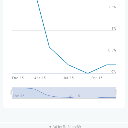
1.5%
1%
0.5%
0%
Ene '15
Abr '15
Jul '15
Oct '15
Ene '15
Jul '15
▼ Ad by Refinery89