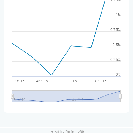
1.25%
1%
0.75%
0.5%
0.25%
0%
Ene '16
Abr '16
Jul '16
Oct '16
Ene '16
Jul '16
▼ Ad by Refinery89