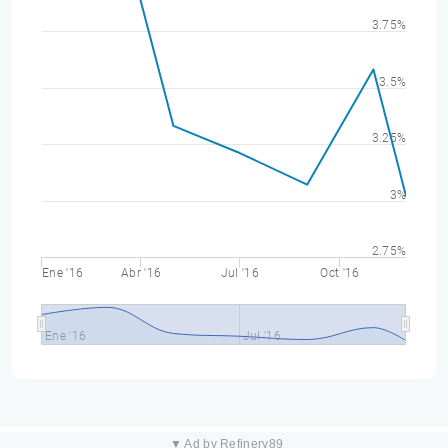
3.75%
3.5%
3.25%
3%
2.75%
Ene '16
Abr '16
Jul '16
Oct '16
Ene '16
Jul '16
▼ Ad by Refinery89