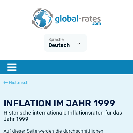
Euribor
Was ist die VPI-Inflation?
Historische Euribor-Sätze
Inflationsrechner
Term SOFR
Was ist die HVPI-Inflation?
Historische ESTER-Sätze
Sprache
Deutsch
Zentralbanken
Amerikanische inflation
Historische SARON-Sätze
ESTER
Deutsche inflation
Historische SOFR-Sätze
SONIA
Europäische inflation
Historische SONIA-Sätze
Historisch
SOFR
Schweizerische inflation
Historische Inflationsraten
INFLATION IM JAHR 1999
Historische internationale Inflationsraten für das
Jahr 1999
Auf dieser Seite werden die durchschnittlichen