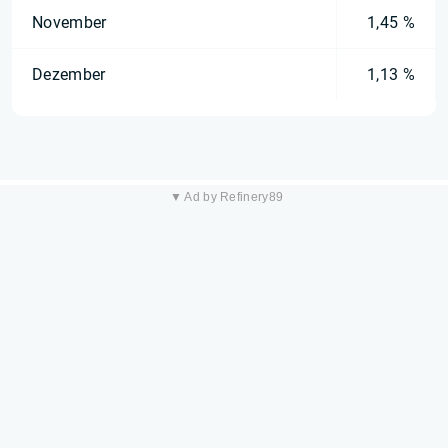
November
1,45 %
Dezember
1,13 %
▼ Ad by Refinery89