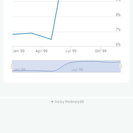
8%
7%
6%
Jan '99
Apr '99
Jul '99
Okt '99
Jan '99
Jul '99
▼ Ad by Refinery89