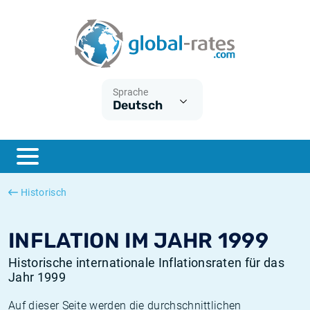
Euribor
Was ist die VPI-Inflation?
Historische Euribor-Sätze
Inflationsrechner
Term SOFR
Was ist die HVPI-Inflation?
Historische ESTER-Sätze
Sprache
Deutsch
Zentralbanken
Amerikanische inflation
Historische SARON-Sätze
ESTER
Deutsche inflation
Historische SOFR-Sätze
SONIA
Europäische inflation
Historische SONIA-Sätze
Historisch
SOFR
Schweizerische inflation
Historische Inflationsraten
INFLATION IM JAHR 1999
Historische internationale Inflationsraten für das
Jahr 1999
Auf dieser Seite werden die durchschnittlichen